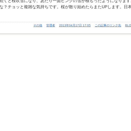
続くと桜吹雪になり、あたり一面ピンクの雪が積もったようになります
な？チョッと複雑な気持ちです。桜が散り始めたらまたUPします。日
その他
管理者
2013年04月17日 17:05
この記事のリンク先
BL