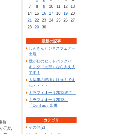
7
8
9
10
11
12
13
14
15
16
17
18
19
20
21
22
23
24
25
26
27
28
29
30
最新の記事
しんきんビジネスフェアー
出展
我が社のセットバックパー
キング（大型）なら大丈夫
です！
大型車の破壊力は強力です
ね・・・・
ミラフィオーリ2013終了！
ミラフィオーリ2013に
「DenTus」出展
カテゴリ
重桜
その他(2)
が元気