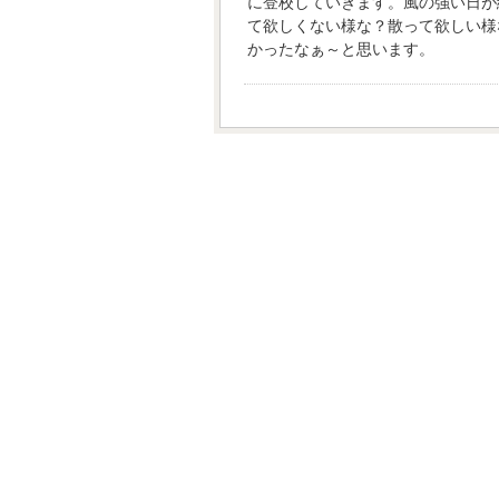
に登校していきます。風の強い日が
て欲しくない様な？散って欲しい様
かったなぁ～と思います。