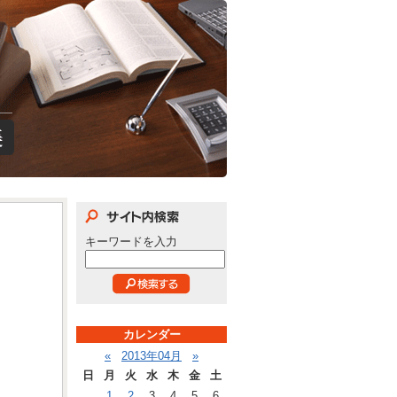
キーワードを入力
カレンダー
«
2013年04月
»
日
月
火
水
木
金
土
1
2
3
4
5
6