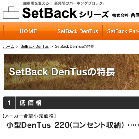
HOME
SetBack DenTus
ホーム
SetBack DenTus
SetBack DenTusの特長